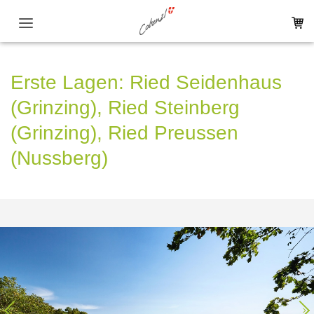
Hauptnavigation
Aktuelles
Erste Lagen: Ried Seidenhaus
Shop
(Grinzing), Ried Steinberg
(Grinzing), Ried Preussen
Am Weingut
(Nussberg)
Geschichte
Weinproduktion
4
/ 7
Nachhaltigkeit
Ab Hof-Verkauf
Kellereiführungen