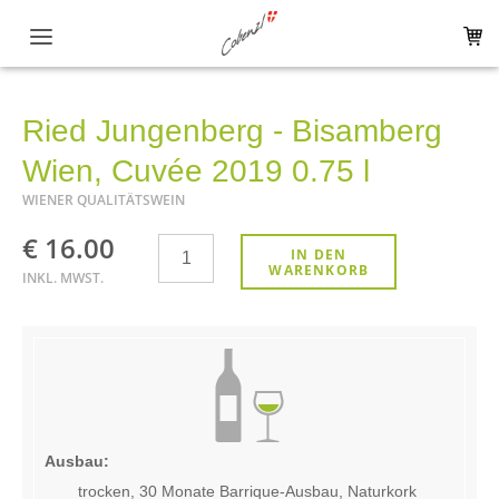
Hauptnavigation
Aktuelles
Ried Jungenberg - Bisamberg
Shop
Wien, Cuvée 2019 0.75 l
WIENER QUALITÄTSWEIN
Verkostungspaket
€ 16.00
Anzahl
Alle Produkte
IN DEN
WARENKORB
INKL. MWST.
1 ÖTW - Erste Lage
Riedenweine
Ortsweine
Gebietsweine
Ausbau:
trocken, 30 Monate Barrique-Ausbau, Naturkork