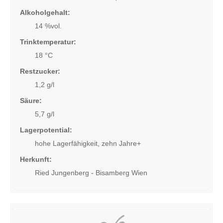
Prickelndes
Alkoholgehalt:
Andere Spezialitäten
14 %vol.
Trinktemperatur:
Lieferung und Versand
18 °C
Ab-Hof-Verkauf
Restzucker:
1,2 g/l
Bezugsquellen
Säure:
5,7 g/l
Am Weingut
Lagerpotential:
hohe Lagerfähigkeit, zehn Jahre+
Erste Lagen
Herkunft:
Ried Jungenberg - Bisamberg Wien
Warenkorb (0)
Sprachnavigation
DE
EN